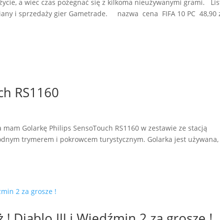
ycie, a wiec czas pożegnać się z kilkoma nieużywanymi grami. Lis
miany i sprzedaży gier Gametrade. nazwa cena FIFA 10 PC 48,90 
uch RS1160
a mam Golarkę Philips SensoTouch RS1160 w zestawie ze stacją
godnym trymerem i pokrowcem turystycznym. Golarka jest używana,
 Diablo III i Wiedźmin 2 za grosze !