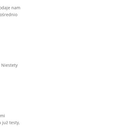
dodaje nam
pośrednio
 Niestety
ymi
już testy,