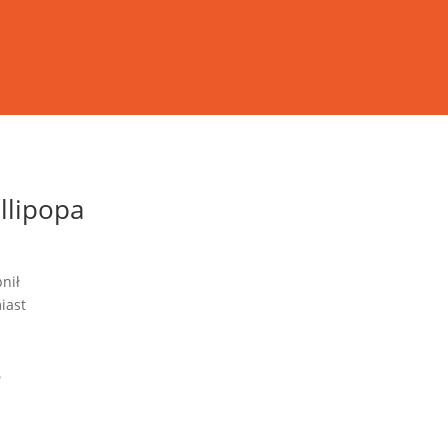
llipopa
nił
iast
e