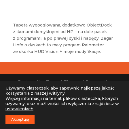
Tapeta wygooglowana, dodatkowo ObjectDock
z ikonami domyślnymi od HP – na dole pasek
z programami, a po prawej dyski i napędy. Zegar
i info o dyskach to mały program Rainmeter
ze skórka
HUD
Vision + moje modyfikacje.
Designed by
Elegant Themes
| Powered by
Używamy ciasteczek, aby zapewnić najlepszą jakość
WordPress
korzystania z naszej witryny.
Więcej informacji na temat plików ciasteczka, których
używamy, oraz możliwości ich wyłączenia znajdziesz w
ustawieniach
.
Akceptuję