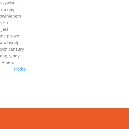
oczywiste,
 na niej
 powinienem
szło
 jest
wane prawo
la własnej
ących cenzury
 cenę zgody
ć. Amen.
źródło