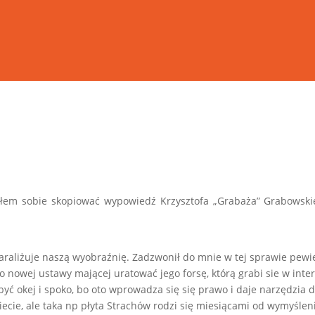
iłem sobie skopiować wypowiedź Krzysztofa „Grabaża” Grabowsk
 paraliżuje naszą wyobraźnię. Zadzwonił do mnie w tej sprawie pew
 nowej ustawy mającej uratować jego forsę, którą grabi sie w inter
yć okej i spoko, bo oto wprowadza się się prawo i daje narzędzia 
iecie, ale taka np płyta Strachów rodzi się miesiącami od wymyśleni