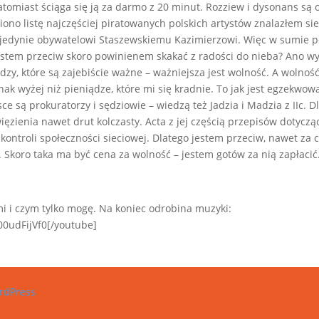
atomiast ściąga się ją za darmo z 20 minut. Rozziew i dysonans są 
iono listę najczęściej piratowanych polskich artystów znalazłem sie
 jedynie obywatelowi Staszewskiemu Kazimierzowi. Więc w sumie
estem przeciw skoro powinienem skakać z radości do nieba? Ano wy
ędzy, które są zajebiście ważne – ważniejsza jest wolność. A wolność
dnak wyżej niż pieniądze, które mi się kradnie. To jak jest egzekwo
ce są prokuratorzy i sędziowie – wiedzą też Jadzia i Madzia z IIc. D
ięzienia nawet drut kolczasty. Acta z jej częścią przepisów dotycz
 kontroli społeczności sieciowej. Dlatego jestem przeciw, nawet za
. Skoro taka ma być cena za wolność – jestem gotów za nią zapłaci
i i czym tylko mogę. Na koniec odrobina muzyki:
0udFijVf0[/youtube]
rdPress