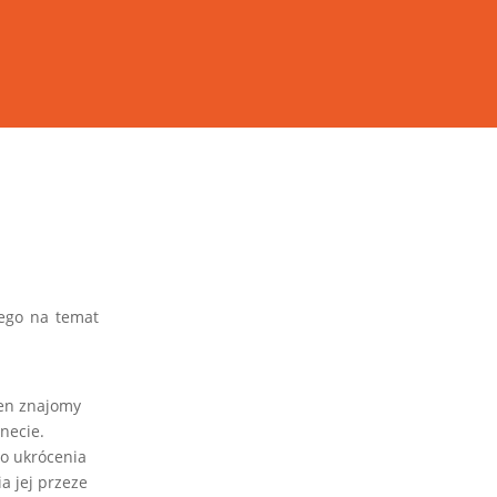
iego na temat
ien znajomy
necie.
do ukrócenia
a jej przeze