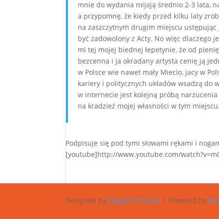
mnie do wydania mijają średnio 2-3 lata, n
a przypomnę, że kiedy przed kilku laty zrob
na zaszczytnym drugim miejscu ustępując
być zadowolony z Acty. No więc dlaczego j
mi tej mojej biednej łepetynie, że od pieni
bezcenna i ja okradany artysta cenię ją je
w Polsce wie nawet mały Miecio, jacy w Pols
kariery i politycznych układów wsadzą do w
w internecie jest kolejną próbą narzucenia
na kradzież mojej własności w tym miejscu
Podpisuje się pod tymi słowami rękami i nogam
[youtube]http://www.youtube.com/watch?v=m0
Designed by
Elegant Themes
| Powered by
Wo