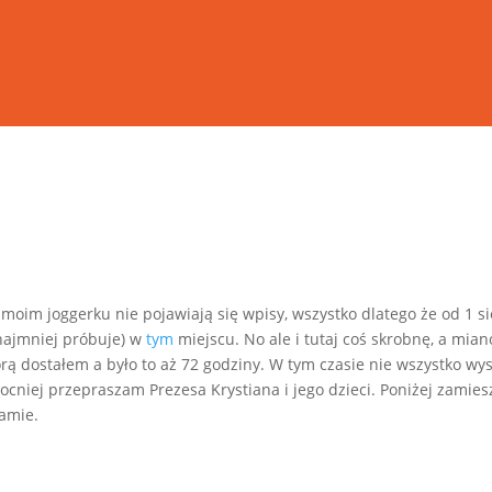
oim joggerku nie pojawiają się wpisy, wszystko dlatego że od 1 s
ynajmniej próbuje) w
tym
miejscu. No ale i tutaj coś skrobnę, a mian
ą dostałem a było to aż 72 godziny. W tym czasie nie wszystko wysz
ocniej przepraszam Prezesa Krystiana i jego dzieci. Poniżej zamie
ramie.