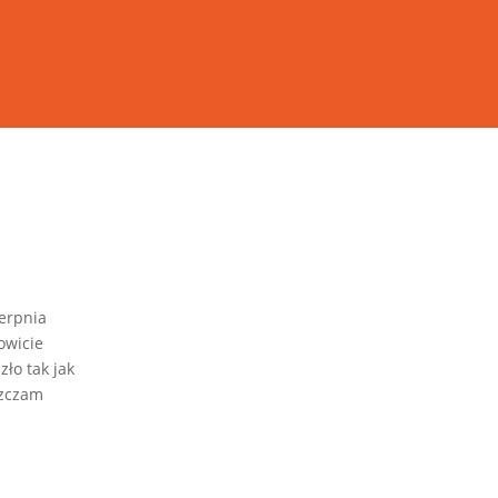
ierpnia
owicie
ło tak jak
szczam