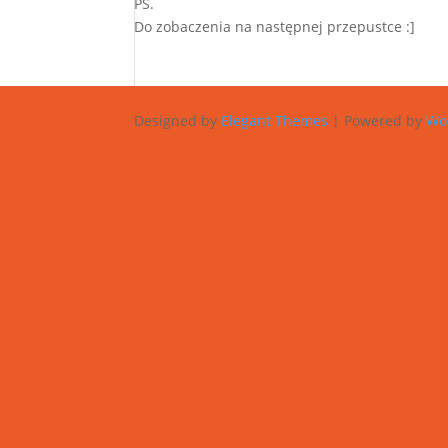
PS.
Do zobaczenia na następnej przepustce :]
Designed by
Elegant Themes
| Powered by
Wo