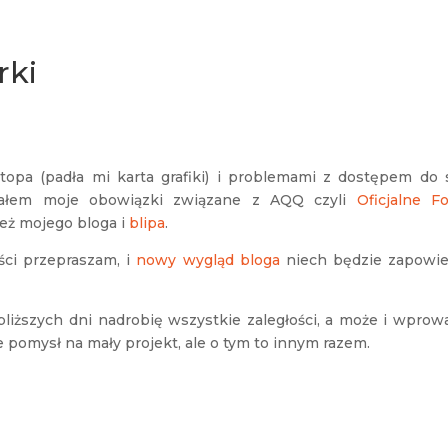
rki
opa (padła mi karta grafiki) i problemami z dostępem do s
bałem moje obowiązki związane z AQQ czyli
Oficjalne F
eż mojego bloga i
blipa
.
ci przepraszam, i
nowy wygląd bloga
niech będzie zapowie
ajbliższych dni nadrobię wszystkie zaległości, a może i wpro
 pomysł na mały projekt, ale o tym to innym razem.