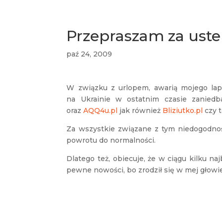
Przepraszam za uste
paź 24, 2009
W związku z urlopem, awarią mojego lapt
na Ukrainie w ostatnim czasie zanied
oraz
AQQ4u.pl
jak również
Bliziutko.pl
czy t
Za wszystkie związane z tym niedogodnoś
powrotu do normalności.
Dlatego też, obiecuje, że w ciągu kilku n
pewne nowości, bo zrodził się w mej głowie