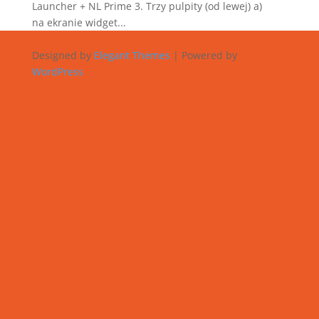
Launcher + NL Prime 3. Trzy pulpity (od lewej) a)
na ekranie widget...
Designed by
Elegant Themes
| Powered by
WordPress