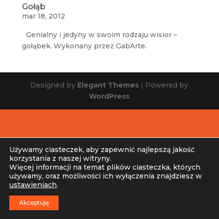
Gołąb
mar 18, 2012
Genialny i jedyny w swoim rodzaju wisior –
gołąbek. Wykonany przez GabArte.
Designed by
Elegant Themes
| Powered by
WordPress
Używamy ciasteczek, aby zapewnić najlepszą jakość
korzystania z naszej witryny.
Więcej informacji na temat plików ciasteczka, których
używamy, oraz możliwości ich wyłączenia znajdziesz w
ustawieniach
.
Akceptuję