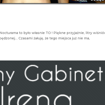
octurama to było własnie TO ! Piękne przyjaźnie, litry wiśnió
pędzonej… Czasami żałuję, że tego miejsca już nie ma,