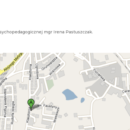
psychopedagogicznej mgr Irena Pastuszczak.