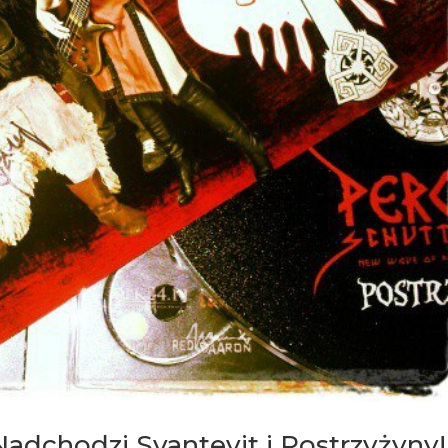
 Nadchodzi Svantevit i Postrzyżyny!