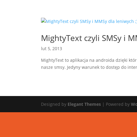
MightyText czyli SMSy i M
lut 5, 2013
MightyText to aplikacja na androida dzięki kt
nasze smsy. Jedyny warunek to dostęp do inter
Designed by
Elegant Themes
| Powered by
Wo