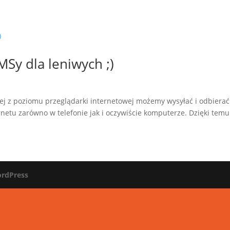
MSy dla leniwych ;)
órej z poziomu przeglądarki internetowej możemy wysyłać i odbierać
netu zarówno w telefonie jak i oczywiście komputerze. Dzięki temu.
rdPress