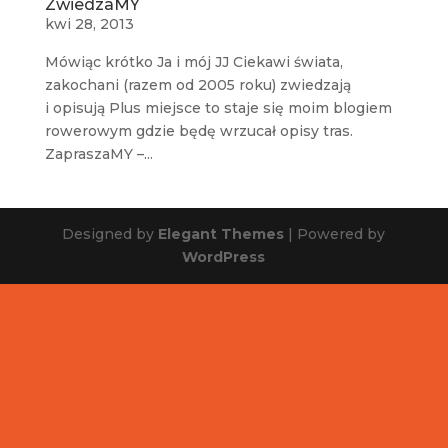
ZwiedzaMY
kwi 28, 2013
Mówiąc krótko Ja i mój JJ Ciekawi świata,
zakochani (razem od 2005 roku) zwiedzają
i opisują Plus miejsce to staje się moim blogiem
rowerowym gdzie będę wrzucał opisy tras.
ZapraszaMY –...
Designed by
Elegant Themes
| Powered by
WordPress